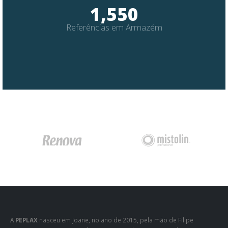
2,433
Referências em Armazém
A
PEPLAX
nasceu em Joane, no ano de 2015, pela mão de Filipe