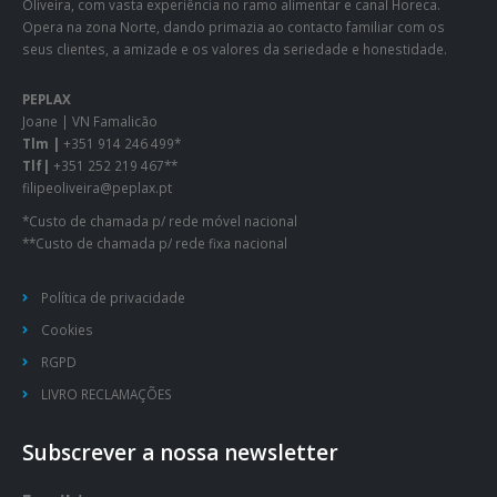
Oliveira, com vasta experiência no ramo alimentar e canal Horeca.
Opera na zona Norte, dando primazia ao contacto familiar com os
seus clientes, a amizade e os valores da seriedade e honestidade.
PEPLAX
Joane | VN Famalicão
Tlm |
+351 914 246 499*
Tlf|
+351 252 219 467**
filipeoliveira@peplax.pt
*Custo de chamada p/ rede móvel nacional
**Custo de chamada p/ rede fixa nacional
Política de privacidade
Cookies
RGPD
LIVRO RECLAMAÇÕES
Subscrever a nossa newsletter