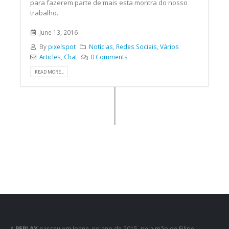
para fazerem parte de mais esta montra do nosso
trabalho.
June 13, 2016
By
pixelspot
Notícias
,
Redes Sociais
,
Vários
Articles
,
Chat
0 Comments
READ MORE...
A
PEPLAX
nasceu em Joane, no ano de 2015, pela mão de Filipe