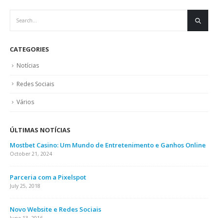
CATEGORIES
Notícias
Redes Sociais
Vários
ÚLTIMAS NOTÍCIAS
Mostbet Casino: Um Mundo de Entretenimento e Ganhos Online
October 21, 2024
Parceria com a Pixelspot
July 25, 2018
Novo Website e Redes Sociais
June 13, 2016