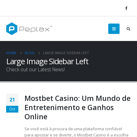
HOME
BLOG
LARGE IMAGE SIDEBAR LEFT
Large Image Sidebar Left
Check out our Latest News!
Mostbet Casino: Um Mundo de
21
Entretenimento e Ganhos
Oct
Online
Se você está à procura de uma plataforma confiável
para apostar e se divertir, o Mostbet Casino é a escolha