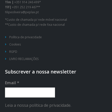
Tlm |
+351 914 246 499*
Tlf|
+351 252 219 467**
filipeoliveira@peplax.pt
*Custo de chamada p/ rede móvel nacional
**Custo de chamada p/ rede fixa nacional
Política de privacidade
Cookies
RGPD
LIVRO RECLAMAÇÕES
Subscrever a nossa newsletter
Email
*
Leia a nossa política de privacidade.