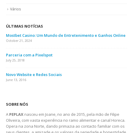
Vários
ÚLTIMAS NOTÍCIAS
Mostbet Casino: Um Mundo de Entretenimento e Ganhos Online
October 21, 2024
Parceria com a Pixelspot
July 25, 2018
Novo Website e Redes Sociais
June 13, 2016
SOBRE NÓS
A
PEPLAX
nasceu em Joane, no ano de 2015, pela mão de Filipe
Oliveira, com vasta experiência no ramo alimentar e canal Horeca.
Opera na zona Norte, dando primazia ao contacto familiar com os
seus clientes, a amizade e os valores da seriedade e honestidade.