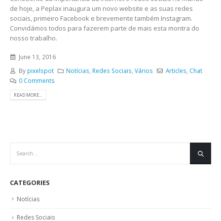
de hoje, a Peplax inaugura um novo website e as suas redes
sociais, primeiro Facebook e brevemente também Instagram.
Convidámos todos para fazerem parte de mais esta montra do
nosso trabalho.
June 13, 2016
By
pixelspot
Notícias
,
Redes Sociais
,
Vários
Articles
,
Chat
0 Comments
READ MORE...
CATEGORIES
Notícias
Redes Sociais