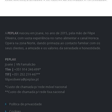
A
PEPLAX
nasceu em Joane, no ano de 2015, pela mão de Filipe
Oliveira, com vasta experiência no ramo alimentar e canal Horeca.
Opera na zona Norte, dando primazia ao contacto familiar com os
seus clientes, a amizade e os valores da seriedade e honestidade.
PEPLAX
Joane | VN Famalicão
Tlm |
+351 914 246 499*
Tlf|
+351 252 219 467**
filipeoliveira@peplax.pt
*Custo de chamada p/ rede móvel nacional
**Custo de chamada p/ rede fixa nacional
Política de privacidade
Cookies