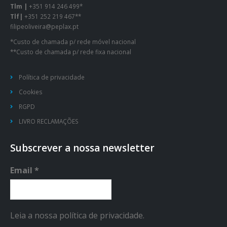
Tlm |
+351 914 246 499*
Tlf|
+351 252 219 467**
filipeoliveira@peplax.pt
*Custo de chamada p/ rede móvel nacional
**Custo de chamada p/ rede fixa nacional
Política de privacidade
Cookies
RGPD
LIVRO RECLAMAÇÕES
Subscrever a nossa newsletter
Email
*
Leia a nossa política de privacidade.