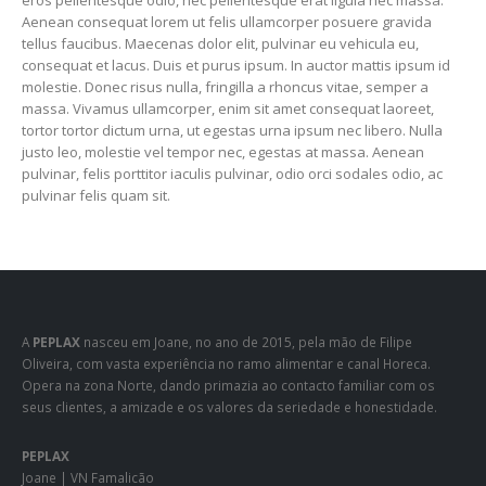
eros pellentesque odio, nec pellentesque erat ligula nec massa.
Aenean consequat lorem ut felis ullamcorper posuere gravida
tellus faucibus. Maecenas dolor elit, pulvinar eu vehicula eu,
consequat et lacus. Duis et purus ipsum. In auctor mattis ipsum id
molestie. Donec risus nulla, fringilla a rhoncus vitae, semper a
massa. Vivamus ullamcorper, enim sit amet consequat laoreet,
tortor tortor dictum urna, ut egestas urna ipsum nec libero. Nulla
justo leo, molestie vel tempor nec, egestas at massa. Aenean
pulvinar, felis porttitor iaculis pulvinar, odio orci sodales odio, ac
pulvinar felis quam sit.
A
PEPLAX
nasceu em Joane, no ano de 2015, pela mão de Filipe
Oliveira, com vasta experiência no ramo alimentar e canal Horeca.
Opera na zona Norte, dando primazia ao contacto familiar com os
seus clientes, a amizade e os valores da seriedade e honestidade.
PEPLAX
Joane | VN Famalicão