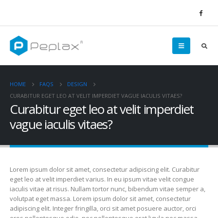
HOME
FAQS
DESIGN
CURABITUR EGET LEO AT VELIT IMPERDIET VAGUE IACULIS VITAES?
Curabitur eget leo at velit imperdiet
vague iaculis vitaes?
Lorem ipsum dolor sit amet, consectetur adipiscing elit. Curabitur
eget leo at velit imperdiet varius. In eu ipsum vitae velit congue
iaculis vitae at risus. Nullam tortor nunc, bibendum vitae semper a,
volutpat eget massa. Lorem ipsum dolor sit amet, consectetur
adipiscing elit. Integer fringilla, orci sit amet posuere auctor, orci