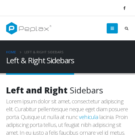
HOME
LEFT & RIGHT SIDEBARS
Left & Right Sidebars
Left and Right
Sidebars
Lorem ipsum dolor sit amet, consectetur adipiscing
elit. Curabitur pellentesque neque eget diam posuere
porta. Quisque ut nulla at nunc
vehicula
lacinia. Proin
adipiscing porta tellus, ut feugiat nibh adipiscing sit
amet. In eu justo a felis faucibus ornare vel id metus.