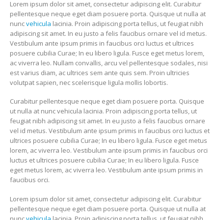
Lorem ipsum dolor sit amet, consectetur adipiscing elit. Curabitur
pellentesque neque eget diam posuere porta. Quisque ut nulla at
nunc
vehicula
lacinia. Proin adipiscing porta tellus, ut feugiat nibh
adipiscing sit amet. In eu justo a felis faucibus ornare vel id metus.
Vestibulum ante ipsum primis in faucibus orci luctus et ultrices
posuere cubilia Curae; In eu libero ligula. Fusce eget metus lorem,
ac viverra leo. Nullam convallis, arcu vel pellentesque sodales, nisi
est varius diam, ac ultrices sem ante quis sem. Proin ultricies
volutpat sapien, nec scelerisque ligula mollis lobortis.
Curabitur pellentesque neque eget diam posuere porta. Quisque
ut nulla at nunc vehicula lacinia. Proin adipiscing porta tellus, ut
feugiat nibh adipiscing sit amet. In eu justo a felis faucibus ornare
vel id metus. Vestibulum ante ipsum primis in faucibus orci luctus et
ultrices posuere cubilia Curae; In eu libero ligula. Fusce eget metus
lorem, ac viverra leo. Vestibulum ante ipsum primis in faucibus orci
luctus et ultrices posuere cubilia Curae; In eu libero ligula. Fusce
eget metus lorem, ac viverra leo. Vestibulum ante ipsum primis in
faucibus orci.
Lorem ipsum dolor sit amet, consectetur adipiscing elit. Curabitur
pellentesque neque eget diam posuere porta. Quisque ut nulla at
nunc
vehicula
lacinia. Proin adipiscing porta tellus, ut feugiat nibh