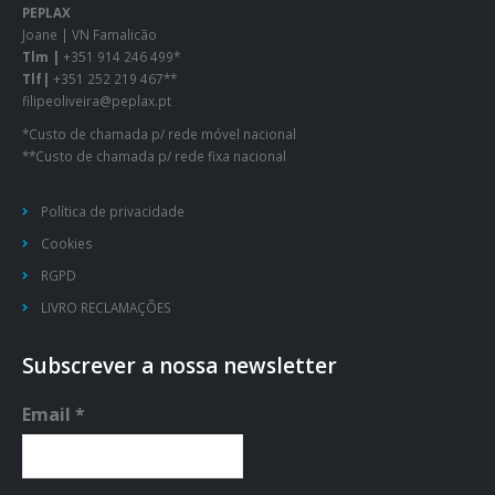
PEPLAX
Joane | VN Famalicão
Tlm |
+351 914 246 499*
Tlf|
+351 252 219 467**
filipeoliveira@peplax.pt
*Custo de chamada p/ rede móvel nacional
**Custo de chamada p/ rede fixa nacional
Política de privacidade
Cookies
RGPD
LIVRO RECLAMAÇÕES
Subscrever a nossa newsletter
Email
*