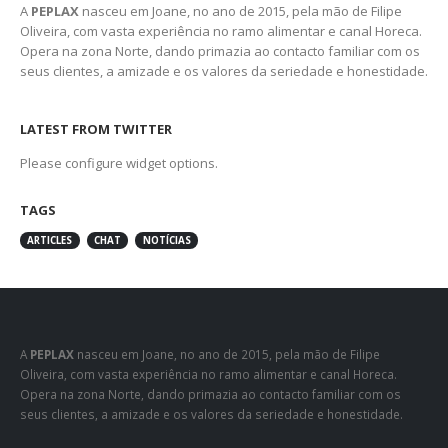
A
PEPLAX
nasceu em Joane, no ano de 2015, pela mão de Filipe
Oliveira, com vasta experiência no ramo alimentar e canal Horeca.
Opera na zona Norte, dando primazia ao contacto familiar com os
seus clientes, a amizade e os valores da seriedade e honestidade.
LATEST FROM TWITTER
Please configure widget options.
TAGS
ARTICLES
CHAT
NOTÍCIAS
A
PEPLAX
nasceu em Joane, no ano de 2015, pela mão de Filipe
Oliveira, com vasta experiência no ramo alimentar e canal Horeca.
Opera na zona Norte, dando primazia ao contacto familiar com os
seus clientes, a amizade e os valores da seriedade e honestidade.