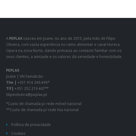
A
PEPLAX
nasceu em Joane, no ano de 2015, pela mão de Filipe
Oliveira, com vasta experiência no ramo alimentar e canal Horeca.
Opera na zona Norte, dando primazia ao contacto familiar com os
seus clientes, a amizade e os valores da seriedade e honestidade.
PEPLAX
Joane | VN Famalicão
Tlm |
+351 914 246 499*
Tlf|
+351 252 219 467**
filipeoliveira@peplax.pt
*Custo de chamada p/ rede móvel nacional
**Custo de chamada p/ rede fixa nacional
Política de privacidade
Cookies