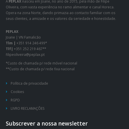
A
PEPLAX
nasceu em Joane, no ano de 2015, pela mão de Filipe
Oliveira, com vasta experiência no ramo alimentar e canal Horeca.
Opera na zona Norte, dando primazia ao contacto familiar com os
seus clientes, a amizade e os valores da seriedade e honestidade.
PEPLAX
Joane | VN Famalicão
Tlm |
+351 914 246 499*
Tlf|
+351 252 219 467**
filipeoliveira@peplax.pt
*Custo de chamada p/ rede móvel nacional
**Custo de chamada p/ rede fixa nacional
Política de privacidade
Cookies
RGPD
LIVRO RECLAMAÇÕES
Subscrever a nossa newsletter