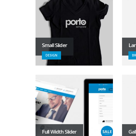
Small Slider
Lar
DESIGN
B
Full Width Slider
Gal