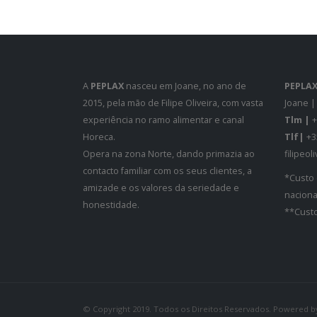
A
PEPLAX
nasceu em Joane, no ano de
PEPLA
2015, pela mão de Filipe Oliveira, com vasta
Joane |
experiência no ramo alimentar e canal
Tlm |
+
Horeca.
Tlf|
+3
Opera na zona Norte, dando primazia ao
filipeo
contacto familiar com os seus clientes, a
*Custo
amizade e os valores da seriedade e
naciona
honestidade.
**Custo
© Copyright 2019. Todos os Direitos Reservados. Powered 