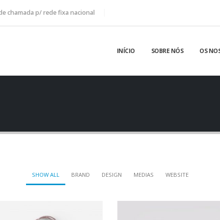
de chamada p/ rede fixa nacional
INÍCIO
SOBRE NÓS
OS NOS
SHOW ALL
BRAND
DESIGN
MEDIAS
WEBSITE