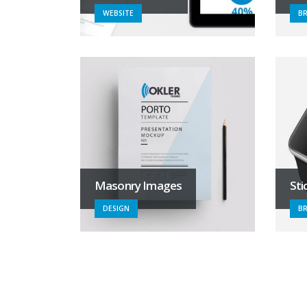
WEBSITE
B
Masonry Images
Sti
DESIGN
B