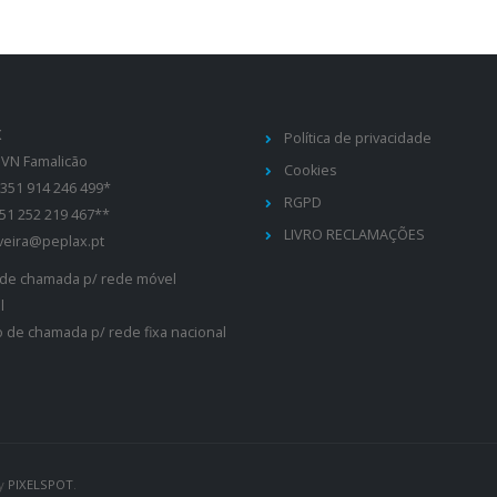
X
Política de privacidade
 VN Famalicão
Cookies
351 914 246 499*
RGPD
51 252 219 467**
LIVRO RECLAMAÇÕES
liveira@peplax.pt
 de chamada p/ rede móvel
l
 de chamada p/ rede fixa nacional
by
PIXELSPOT
.