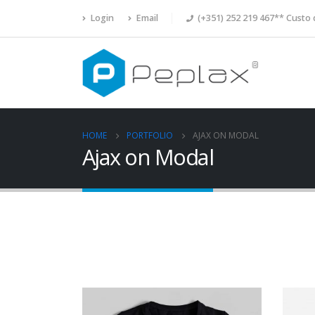
Login
Email
(+351) 252 219 467** Custo 
HOME
PORTFOLIO
AJAX ON MODAL
Ajax on Modal