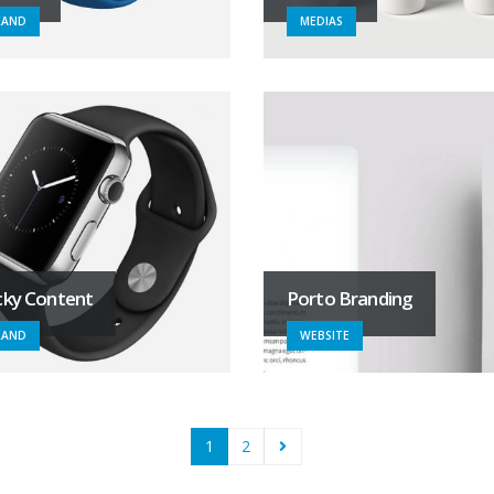
RAND
MEDIAS
cky Content
Porto Branding
RAND
WEBSITE
1
2