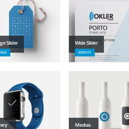
ge Slider
Wide Slider
RAND
WEBSITE
lery
Medias