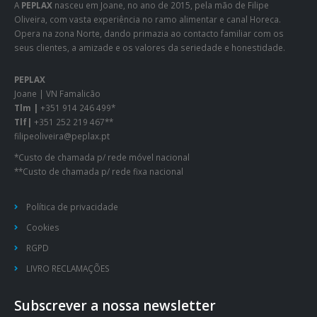
A
PEPLAX
nasceu em Joane, no ano de 2015, pela mão de Filipe
Oliveira, com vasta experiência no ramo alimentar e canal Horeca.
Opera na zona Norte, dando primazia ao contacto familiar com os
seus clientes, a amizade e os valores da seriedade e honestidade.
PEPLAX
Joane | VN Famalicão
Tlm |
+351 914 246 499*
Tlf|
+351 252 219 467**
filipeoliveira@peplax.pt
*Custo de chamada p/ rede móvel nacional
**Custo de chamada p/ rede fixa nacional
Política de privacidade
Cookies
RGPD
LIVRO RECLAMAÇÕES
Subscrever a nossa newsletter