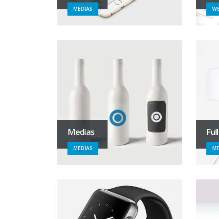
MEDIAS
WE
Medias
Ful
MEDIAS
ME