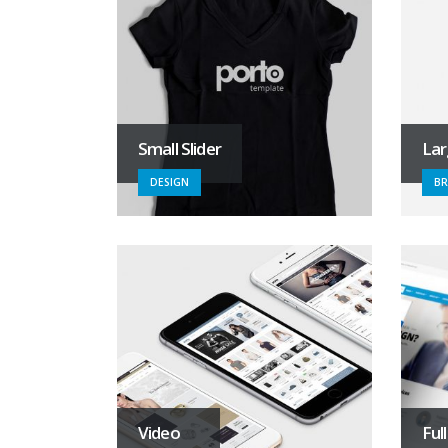
Small Slider
Lar
DESIGN
B
Video
Ful