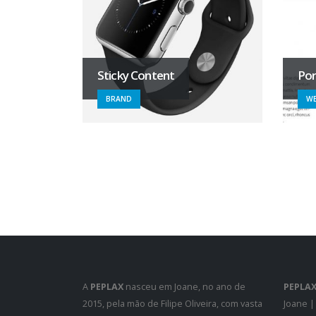
Sticky Content
Por
BRAND
WE
A
PEPLAX
nasceu em Joane, no ano de
PEPLA
2015, pela mão de Filipe Oliveira, com vasta
Joane |