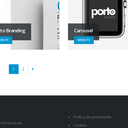
to Branding
Carousel
BSITE
WEBSITE
1
2
X
Política de privacidade
 VN Famalicão
Cookies