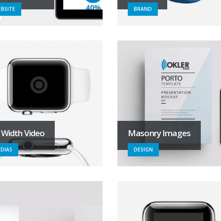
BSITE
BRAND
l Width Video
Masonry Images
DIAS
DESIGN