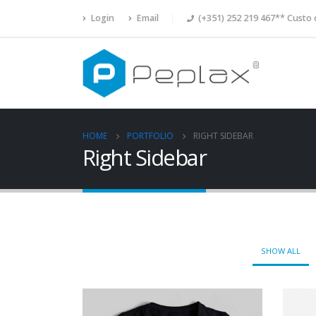
Login
Email
(+351) 252 219 467** Custo 
HOME
PORTFOLIO
RIGHT SIDEBAR
Right Sidebar
SHOW ALL