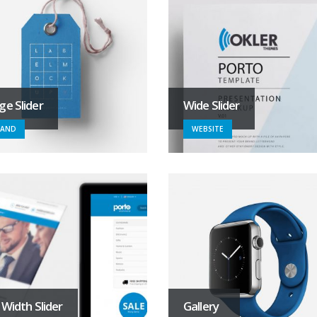
ge Slider
Wide Slider
RAND
WEBSITE
l Width Slider
Gallery