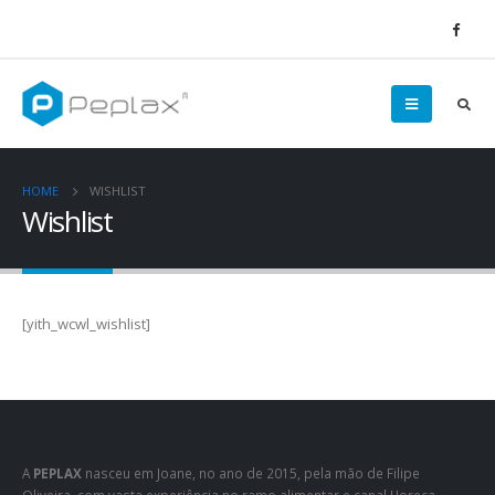
HOME
WISHLIST
Wishlist
[yith_wcwl_wishlist]
A
PEPLAX
nasceu em Joane, no ano de 2015, pela mão de Filipe
Oliveira, com vasta experiência no ramo alimentar e canal Horeca.